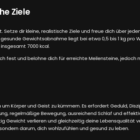
che Ziele
Setze dir kleine, realistische Ziele und freue dich über jeden 
ne gesunde Gewichtsabnahme liegt bei etwa 0,5 bis 1 kg pro W
n insgesamt 7000 kcal.
h fest und belohne dich für erreichte Meilensteine, jedoch n
 Körper und Geist zu kümmern. Es erfordert Geduld, Diszipli
ng, regelmäßige Bewegung, ausreichend Schlaf und effekt
ltig Gewicht verlieren und gleichzeitig deine Lebensqualität 
 sondern darum, dich wohlzufühlen und gesund zu leben.